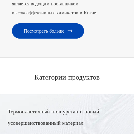
является ведущим поставщиком
является ведущим поставщиком
является ведущим поставщиком
высокоэффективных химикатов в Китае.
высокоэффективных химикатов в Китае.
высокоэффективных химикатов в Китае.
Являясь крупнейшей базой по производству
Являясь крупнейшей базой по производству
Являясь крупнейшей базой по производству
производных фосгена в Китае, мы обладаем
производных фосгена в Китае, мы обладаем
производных фосгена в Китае, мы обладаем
Посмотреть больше



крупнейшими мощностями по производству
крупнейшими мощностями по производству
крупнейшими мощностями по производству
фосгена в Китае и предлагаем широкий спектр
фосгена в Китае и предлагаем широкий спектр
фосгена в Китае и предлагаем широкий спектр
продуктов,
продуктов,
продуктов,
Химикаты
Химикаты
Химикаты
,
,
,
Синтетический Каучук
Синтетический Каучук
Синтетический Каучук
,
,
,
таких как анилинбензофенон,
таких как анилинбензофенон,
таких как анилинбензофенон,
Категории продуктов
тетрабутилмочевина
тетрабутилмочевина
тетрабутилмочевина
, диэтилкарбонат и т. д.
, диэтилкарбонат и т. д.
, диэтилкарбонат и т. д.
Кроме того, мы занимаемся производством
Кроме того, мы занимаемся производством
Кроме того, мы занимаемся производством
фотоинициаторов.
фотоинициаторов.
фотоинициаторов.
Термопластичный полиуретан и новый
усовершенствованный материал