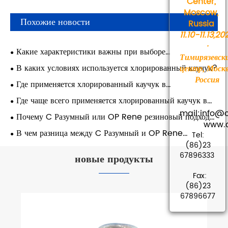
Center,
Moscow,
Похожие новости
Russia
11.10-11.13,20
·
Какие характеристики важны при выборе
Тимирязевск
хлорированного каучука?
В каких условиях используется хлорированный каучук?
центр, Москв
Россия
Где применяется хлорированный каучук в
промышленности?
Где чаще всего применяется хлорированный каучук в
промышленности?
mail:info
Почему C Разумный или OP Rene резиновый подходит
www.cha
для герметизации оборудования?
В чем разница между C Разумный и OP Rene
Tel:
резиновый для промышленных систем?
(86)23
67896333
новые продукты
Fax:
(86)23
67896677