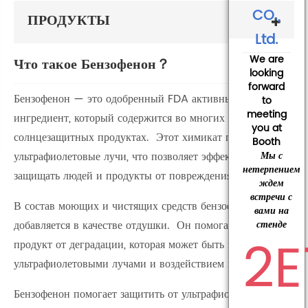
CO.,
ПРОДУКТЫ
Ltd.
We are
Что такое Бензофенон？
looking
forward
Бензофенон — это одобренный FDA активный
to
meeting
ингредиент, который содержится во многих
you at
солнцезащитных продуктах. Этот химикат поглощает
Booth
ультрафиолетовые лучи, что позволяет эффективно
Мы с
нетерпением
защищать людей и продукты от повреждения солнцем.
ждем
встречи с
В состав моющих и чистящих средств бензофенон
вами на
добавляется в качестве отдушки. Он помогает защитить
стенде
2E
продукт от деградации, которая может быть вызвана
ультрафиолетовыми лучами и воздействием воздуха.
Бензофенон помогает защитить от ультрафиолетовых