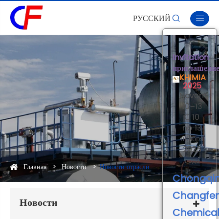
РУССКИЙ


×
Invitation
приглашени
KHIMIA
2025
Novembe
10–13
С 10
no 13
ноября
2025
года
Главная
Новости
Новости отрасли
Chongqi
Changfe
Новости
Chemica