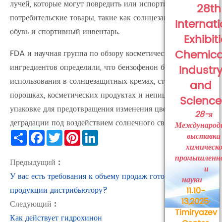
лучей, которые могут повредить или испортить
28th
потребительские товары, такие как солнцезащитные очки,
Internat
обувь и спортивный инвентарь.
Exhibit
Chemica
FDA и научная группа по обзору косметических
ингредиентов определили, что бензофенон безопасен для
Industr
использования в солнцезащитных кремах, стиральных
and
порошках, косметических продуктах и непищевой
Science
упаковке для предотвращения изменения цвета или
28-я
деградации под воздействием солнечного света.
Международ
выставка
Share
Facebook
Twitter
Pinterest
LinkedIn
химическ
промышленн
Предыдущий :
и
У вас есть требования к объему продаж готовой
науки
продукции дистрибьютору?
11.10-
13,2025·
Следующий :
Timiryazev
Как действует гидрохинон