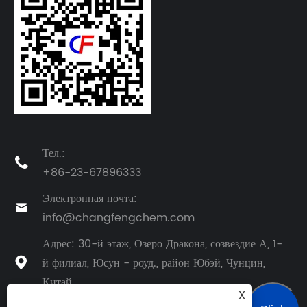
Тел.:

+86-23-67896333
Электронная почта:

info@changfengchem.com
Адрес: 30-й этаж, Озеро Дракона, созвездие А, 1-
й филиал, Юсун - роуд., район Юбэй, Чунцин,

Китай
X