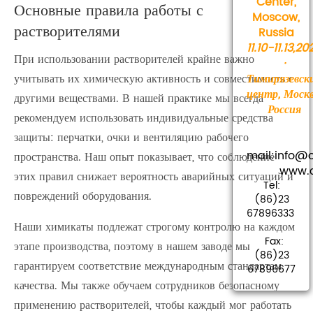
Center,
Основные правила работы с
Moscow,
растворителями
Russia
11.10-11.13,20
При использовании растворителей крайне важно
·
учитывать их химическую активность и совместимость с
Тимирязевск
центр, Москв
другими веществами. В нашей практике мы всегда
Россия
рекомендуем использовать индивидуальные средства
защиты: перчатки, очки и вентиляцию рабочего
mail:info
пространства. Наш опыт показывает, что соблюдение
www.cha
этих правил снижает вероятность аварийных ситуаций и
Tel:
повреждений оборудования.
(86)23
67896333
Наши химикаты подлежат строгому контролю на каждом
Fax:
этапе производства, поэтому в нашем заводе мы
(86)23
гарантируем соответствие международным стандартам
67896677
качества. Мы также обучаем сотрудников безопасному
применению растворителей, чтобы каждый мог работать