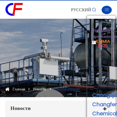
РУССКИЙ


×
Invitation
приглашени
KHIMIA
2025
Novembe
10–13
С 10
no 13
ноября
2025
года
Главная
Новости
Новости отрасли
Chongqi
Changfe
Новости
Chemica