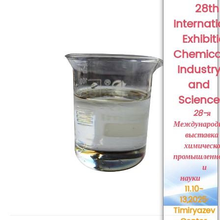
28th
Internat
Exhibit
Chemica
Industr
and
Science
28-я
Международ
выставка
химическ
промышленн
и
науки
11.10-
13,2025·
Timiryazev