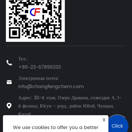
Тел.:

+86-23-67896333
Электронная почта:

info@changfengchem.com
Адрес: 30-й этаж, Озеро Дракона, созвездие А, 1-
й филиал, Юсун - роуд., район Юбэй, Чунцин,

Китай
X
Click
We use cookies to offer you a better