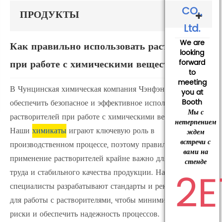
CO.,
ПРОДУКТЫ
Ltd.
We are
Как правильно использовать растворители
looking
при работе с химическими веществами?
forward
to
meeting
В Чунцинская химическая компания Чэнфэн наша цель —
you at
обеспечить безопасное и эффективное использование
Booth
Мы с
растворителей при работе с химическими веществами.
нетерпением
Наши
химикаты
играют ключевую роль в
ждем
встречи с
производственном процессе, поэтому правильное
вами на
применение растворителей крайне важно для охраны
стенде
2E
труда и стабильного качества продукции. Наши
специалисты разрабатывают стандарты и рекомендации
для работы с растворителями, чтобы минимизировать
риски и обеспечить надежность процессов.