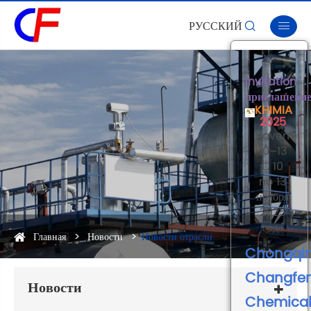
РУССКИЙ


×
Invitation
приглашени
KHIMIA
2025
Novembe
10–13
С 10
no 13
ноября
2025
года
Главная
Новости
Новости отрасли
Chongqi
Changfe
Новости
Chemica