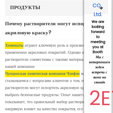
CO.,
ПРОДУКТЫ
Ltd.
We are
Почему растворители могут испортить
looking
акриловую краску?
forward
to
meeting
Химикаты
играют ключевую роль в производстве и
you at
применении акриловых покрытий. Однако не все
Booth
Мы с
растворители совместимы с такими материалами. В
нетерпением
нашей компании
ждем
встречи с
Чунцинская химическая компания Чэнфэн
мы часто
вами на
сталкиваемся с вопросами клиентов о том, почему
стенде
2E
растворители могут испортить акриловую краску и как
выбрать безопасные продукты. Опыт нашего завода
показывает, что правильный выбор растворителя
напрямую влияет на качество покрытия, его прочность и