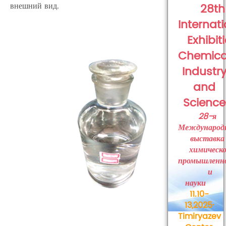
внешний вид.
28th
Internat
Exhibit
Chemica
Industr
and
Science
28-я
Международ
выставка
химическ
промышленн
и
науки
11.10-
13,2025·
Timiryazev