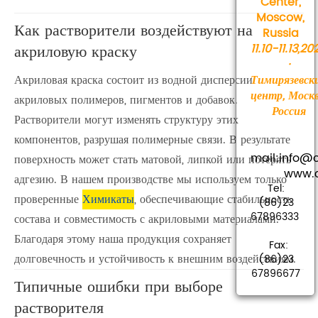
Center,
Moscow,
Как растворители воздействуют на
Russia
акриловую краску
11.10-11.13,20
·
Акриловая краска состоит из водной дисперсии
Тимирязевск
центр, Москв
акриловых полимеров, пигментов и добавок.
Россия
Растворители могут изменять структуру этих
компонентов, разрушая полимерные связи. В результате
mail:info
поверхность может стать матовой, липкой или потерять
www.cha
адгезию. В нашем производстве мы используем только
Tel:
проверенные
Химикаты
, обеспечивающие стабильность
(86)23
67896333
состава и совместимость с акриловыми материалами.
Благодаря этому наша продукция сохраняет
Fax:
долговечность и устойчивость к внешним воздействиям.
(86)23
67896677
Типичные ошибки при выборе
растворителя