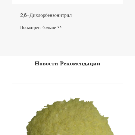
л
Тпу На Биологической Основ
Посмотреть больше >>
Новости Рекомендации