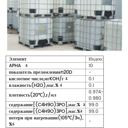
Элемент
Индекс
APHA ≤
10
показатель преломленияn20D
-
кислотное число,мгKOH/г ≤
0.1
влажность(H2O),мас.% ≤
0.1
0.974-
плотность(20℃),г/мл
0.980
содержание[(C4H9O)3PO],мас.% ≥
99.0
содержание[(C4H9O)3PO],мас.%≥
99.0
потери при нагревании(105℃/3ч),
-
%≤