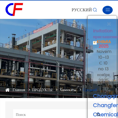
РУССКИЙ


×
Invitation
приглашени
KHIMIA
2025
Novembe
10–13
С 10
no 13
ноября
2025
года
Главная
ПРОДУКТЫ
Химикаты
Средний
Chongqi
Changfe
Chemica