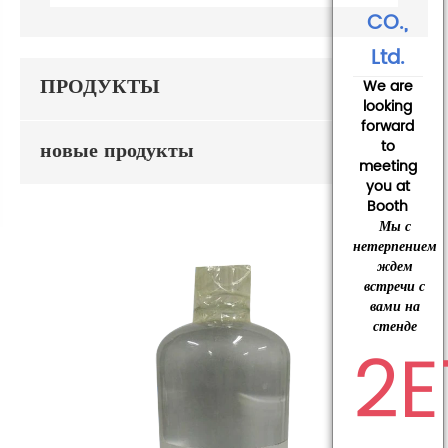
CO.,
Ltd.
ПРОДУКТЫ
We are
looking
forward
новые продукты
to
meeting
you at
Booth
Мы с
нетерпением
ждем
встречи с
вами на
стенде
2E