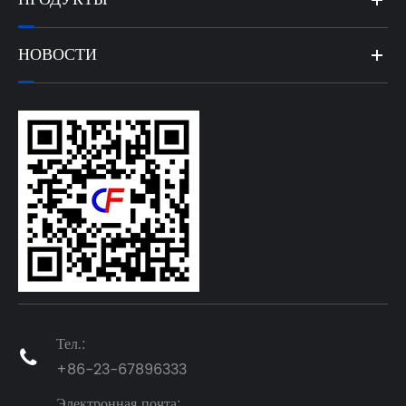
НОВОСТИ
Тел.:

+86-23-67896333
Электронная почта: