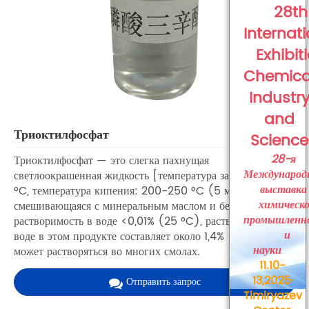
28th
Internat
Exhibit
Chemica
Industr
and
Триоктилфосфат
Science
28-я
Триоктилфосфат — это слегка пахнущая
Международ
светлоокрашенная жидкость [температура замерзания ≤70
выставка
°C, температура кипения: 200-250 °C (5 мм рт. ст.)],
химическ
смешивающаяся с минеральным маслом и бензином,
промышленн
растворимость в воде <0,01% (25 °C), растворимость в
и
воде в этом продукте составляет около 1,4% (20 °C),
науки
может растворяться во многих смолах.
11.10-
13,2025·
Отправить запрос
Timiryazev