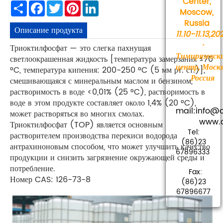
Center,
Share
Facebook
Twitter
Pinterest
LinkedIn
Moscow,
Russia
Описание продукта
11.10-11.13,20
·
Триоктилфосфат — это слегка пахнущая
Тимирязевск
светлоокрашенная жидкость [температура замерзания ≤70
центр, Москв
°C, температура кипения: 200-250 °C (5 мм рт. ст.)],
Россия
смешивающаяся с минеральным маслом и бензином,
растворимость в воде <0,01% (25 °C), растворимость в
воде в этом продукте составляет около 1,4% (20 °C),
mail:info
может растворяться во многих смолах.
www.cha
Триоктилфосфат (TOP) является основным
Tel:
растворителем производства перекиси водорода
(86)23
антрахиноновым способом, что может улучшить качество
67896333
продукции и снизить загрязнение окружающей среды и
потребление.
Fax:
Номер CAS: 126-73-8
(86)23
67896677