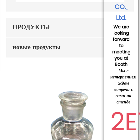
CO.,
Ltd.
ПРОДУКТЫ
We are
looking
forward
новые продукты
to
meeting
you at
Booth
Мы с
нетерпением
ждем
встречи с
вами на
стенде
2E