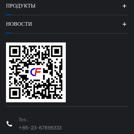
ПРОДУКТЫ
НОВОСТИ
Тел.:

+86-23-67896333