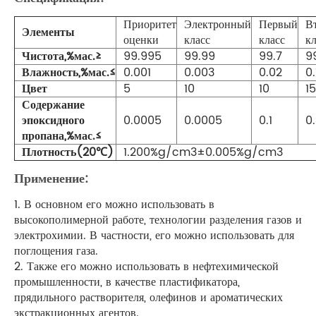
Приоритет
Электронный
Первый
В
Элементы
оценки
класс
класс
кл
Чистота,%мас.≥
99.995
99.99
99.7
9
Влажность,%мас.≤
0.001
0.003
0.02
0.
Цвет
5
10
10
15
Содержание
эпоксидного
0.0005
0.0005
0.1
0
пропана,%мас.≤
Плотность(20℃)
1.200%g/cm3±0.005%g/cm3
Применение:
1. В основном его можно использовать в
высокополимерной работе, технологии разделения газов и
электрохимии. В частности, его можно использовать для
поглощения газа.
2. Также его можно использовать в нефтехимической
промышленности, в качестве пластификатора,
прядильного растворителя, олефинов и ароматических
экстракционных агентов.