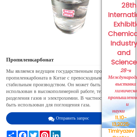
28th
Internat
Exhibit
Chemica
Industr
and
Пропиленкарбонат
Science
28-я
Мы являемся ведущим государственным производителем
Международ
пропиленкарбоната в Китае с превосходным качеством и
выставка
стабильным производством. Он может быть в основном
химическ
использован в высокополимерной работе, технологии
промышленн
разделения газов и электрохимии. В частности, может
и
быть использован для поглощения газа.
науки
11.10-
Отправить запрос
13,2025·
Timiryazev
Share
Facebook
Twitter
Pinterest
LinkedIn