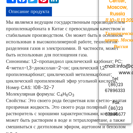
Center,
Moscow,
Описание продукта
Russia
11.10-11.13,20
Мы являемся ведущим государственным производителем
·
пропиленкарбоната в Китае с превосходным качеством и
Тимирязевск
стабильным производством. Он может быть в основном
центр, Москв
использован в высокополимерной работе, технологии
Россия
разделения газов и электрохимии. В частности, может
быть использован для поглощения газа.
Синонимы: 1,2-пропандиол циклический карбонат; PC;
mail:info
4-метил-1,3-диоксолан-2-он; циклический 1,2-
www.cha
пропиленкарбонат; циклический метиленкарбонат;
Tel:
циклический пропиленовый эфир угольной кислоты.
(86)23
Номер CAS: 108-32-7
67896333
Молекулярная формула: C
H
O
4
6
3
Свойства: Это своего рода бесцветная или светло-желтая
Fax:
прозрачная жидкость. Это своего рода полярный
(86)23
растворитель с хорошими характеристиками, который
67896677
может быть растворим в воде и тетрахлорметане, а также
смешиваться с диэтиловым эфиром, ацетоном и бензолом