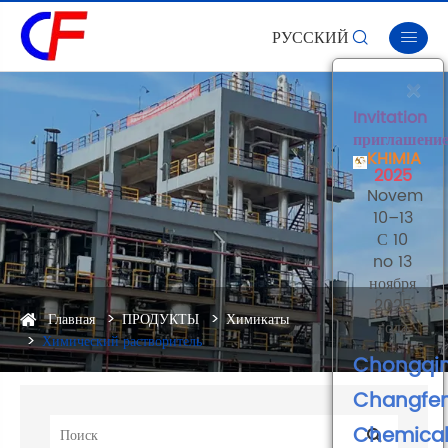
РУССКИЙ


×
Invitation
приглашени
KHIMIA
2025
Novembe
10–13
С 10
no 13
ноября
2025
Главная
ПРОДУКТЫ
Химикаты
года
Химический растворитель
Chongqi
Changfe
Chemica