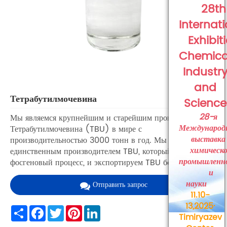
28th
Internat
Exhibit
Chemica
Industr
and
Тетрабутилмочевина
Science
28-я
Мы являемся крупнейшим и старейшим производителем
Международ
Тетрабутилмочевина (TBU) в мире с
выставка
производительностью 3000 тонн в год. Мы являемся
химическ
единственным производителем TBU, который использует
промышленн
фосгеновый процесс, и экспортируем TBU более 20 лет.
и
науки
Отправить запрос
11.10-
13,2025·
Share
Facebook
Twitter
Pinterest
LinkedIn
Timiryazev