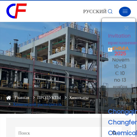
РУССКИЙ


×
Invitation
приглашени
KHIMIA
2025
Novembe
10–13
С 10
no 13
ноября
2025
Главная
ПРОДУКТЫ
Химикаты
года
Химический растворитель
Chongqi
Changfe
Chemica