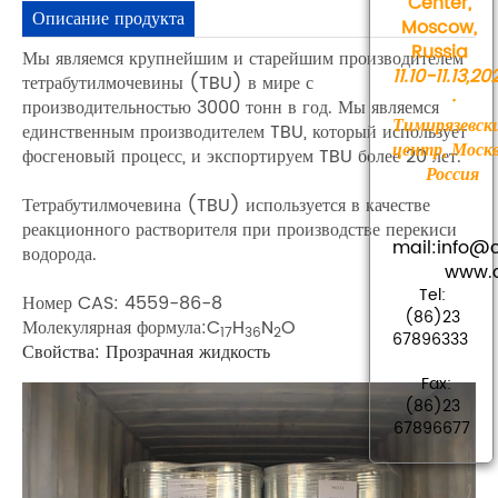
Center,
Описание продукта
Moscow,
Russia
Мы являемся крупнейшим и старейшим производителем
11.10-11.13,20
тетрабутилмочевины (TBU) в мире с
·
производительностью 3000 тонн в год. Мы являемся
Тимирязевск
единственным производителем TBU, который использует
центр, Москв
фосгеновый процесс, и экспортируем TBU более 20 лет.
Россия
Тетрабутилмочевина (TBU) используется в качестве
реакционного растворителя при производстве перекиси
mail:info
водорода.
www.cha
Tel:
Номер CAS: 4559-86-8
(86)23
Молекулярная формула:C
H
N
O
17
36
2
67896333
Свойства: Прозрачная жидкость
Fax:
(86)23
67896677