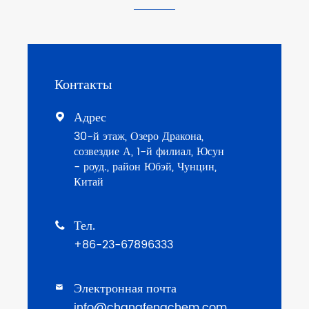
Контакты
Адрес

30-й этаж, Озеро Дракона,
созвездие А, 1-й филиал, Юсун
- роуд., район Юбэй, Чунцин,
Китай
Тел.

+86-23-67896333
Электронная почта

info@changfengchem.com