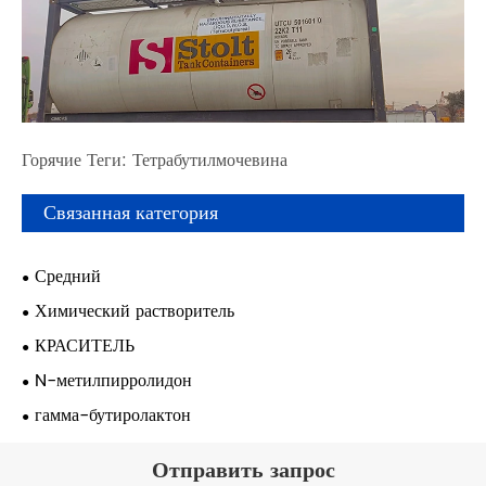
Горячие Теги: Тетрабутилмочевина
Связанная категория
Средний
Химический растворитель
КРАСИТЕЛЬ
N-метилпирролидон
гамма-бутиролактон
Отправить запрос