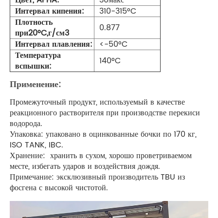
Цвет, APHA:
30макс
Интервал кипения:
310-315°C
Плотность
0.877
при20°C,г/см3
Интервал плавления:
<-50°C
Температура
140°C
вспышки:
Применение:
Промежуточный продукт, используемый в качестве
реакционного растворителя при производстве перекиси
водорода.
Упаковка: упаковано в оцинкованные бочки по 170 кг,
ISO TANK, IBC.
Хранение: хранить в сухом, хорошо проветриваемом
месте, избегать ударов и воздействия дождя.
Примечание: эксклюзивный производитель TBU из
фосгена с высокой чистотой.