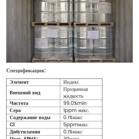
Спецификация:
Элемент
Индекс
Прозрачная
Внешний вид
жидкость
Чистота
99.0%min
Сера
1ppm макс.
Содержание воды
0.1%макс
Cl
5ppmмакс
Дибутиламин
0.1%макс