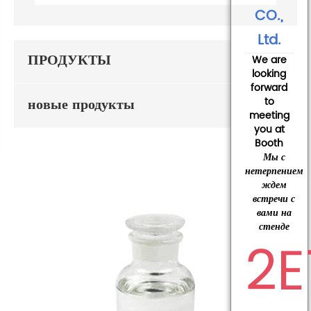
CO.,
Ltd.
ПРОДУКТЫ
We are
looking
forward
новые продукты
to
meeting
you at
Booth
Мы с
нетерпением
ждем
встречи с
вами на
стенде
2E