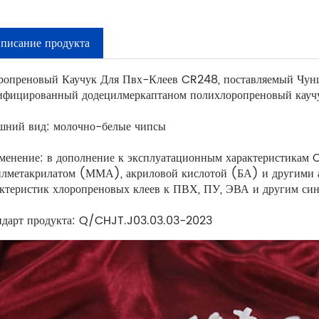
писание продукта
ропреновый Каучук Для Пвх-Клеев CR248, поставляемый Чунци
ифицированный додецилмеркаптаном полихлоропреновый каучук.
шний вид: молочно-белые чипсы
менение: в дополнение к эксплуатационным характеристикам C
илметакрилатом (ММА), акриловой кислотой (БА) и другими 
актеристик хлоропреновых клеев к ПВХ, ПУ, ЭВА и другим син
ндарт продукта: Q/CHJT.J03.03.03-2023