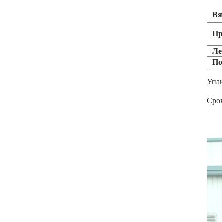
Вя
Пр
Ле
По
Упак
Сро