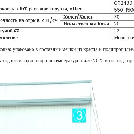
CR2480
зкость в 15% растворе толуола, мПа·с
550-150
Холст/Холст
70
очность на отрыв, ≥ Н/см
Искусственная Кожа
20
тучий,≤%
1.2
явление
Молочно
овка: упаковано в составные мешки из крафта и полипропилена
к годности: один год при температуре ниже 20℃ и полгода при