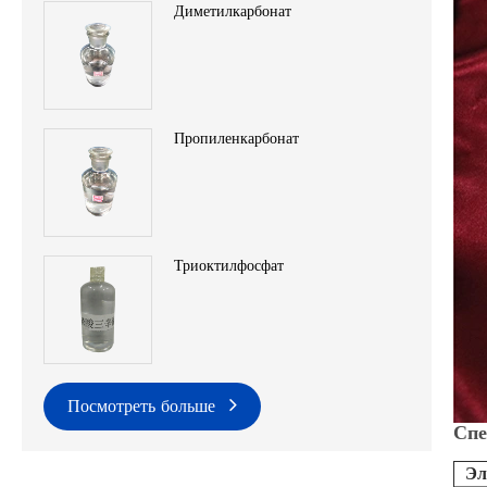
Диметилкарбонат
Пропиленкарбонат
Триоктилфосфат
Посмотреть больше
Спе
Эл