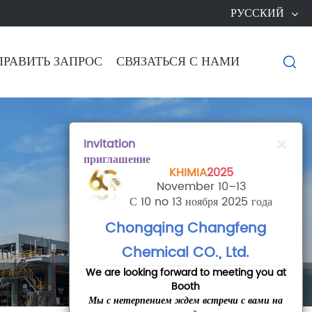
РУССКИЙ
ПРАВИТЬ ЗАПРОС
СВЯЗАТЬСЯ С НАМИ

×
Invitation
приглашение
KHIMIA
2025
November 10–13
С 10 no 13 ноября 2025 года
Chongqing Changfeng
Chemical CO., Ltd.
We are looking forward to meeting you at
Booth
Мы с нетерпением ждем встречи с вами на