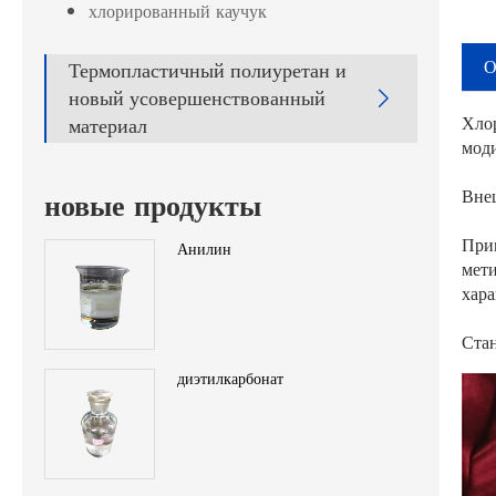
хлорированный каучук
О
Термопластичный полиуретан и
новый усовершенствованный

Хло
материал
мод
Вне
новые продукты
При
Анилин
мет
хар
Ста
диэтилкарбонат