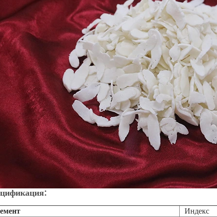
цификация:
емент
Индекс