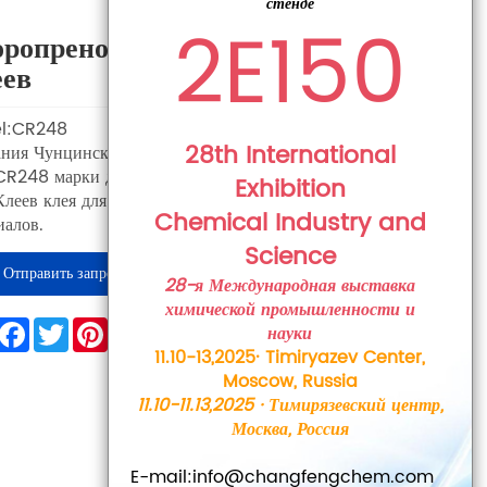
стенде
2E150
ропреновый Каучук Для Пвх-
ев
l:CR248
28th International
ния Чунцинская химическая компания Чанфэн. поставляет
CR248 марки для изготовления Хлоропреновый Каучук Для
Exhibition
леев клея для ПВХ, ПУ, ЭВА и других синтетических
Chemical Industry and
иалов.
Science
Отправить запрос
28-я Международная выставка
химической промышленности и
hare
Facebook
Twitter
Pinterest
LinkedIn
науки
11.10-13,2025· Timiryazev Center,
Moscow, Russia
11.10-11.13,2025 · Тимирязевский центр,
Москва, Россия
E-mail:info@changfengchem.com