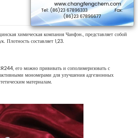
www.changfengchem.com
Tel: (86)23 67896333 Fax:
(86)23 67896677
нская химическая компания Чанфэн., представляет собой
 Плотность составляет 1,23.
R244, его можно прививать и сополимеризовать с
активными мономерами для улучшения адгезионных
тетическим материалам.