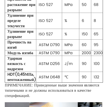
растяжение при
ISO 527
MPa
50
68
разрыве
Удлинение при
пределе
ISO 527
%
6
8
текучести
Удлинение при
ISO 527
%
150
65
разрыве
Прочность на
ASTM D790
MPa
60
95
изгиб
Модуль изгиба
ASTM D790
MPa
2000
2300
Ударная
вязкость с
ASTM D256
J/m
90
100
надрезом
HDT(0,45МПа,
ASTM D648
℃
90
132
неотожженный)
ПРИМЕЧАНИЕ: Приведенные выше значения являются
типичными и не должны использоваться в качестве
спецификаций.