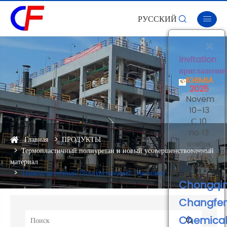
РУССКИЙ


×
Invitation
приглашени
KHIMIA
2025
Novembe
10–13
С 10
no 13
Главная
ПРОДУКТЫ
ноября
Термопластичный полиуретан и новый усовершенствованный
2025
материал
года
Термопластичный Полиуретановый Эластомер
Chongqi
Changfe
Chemica