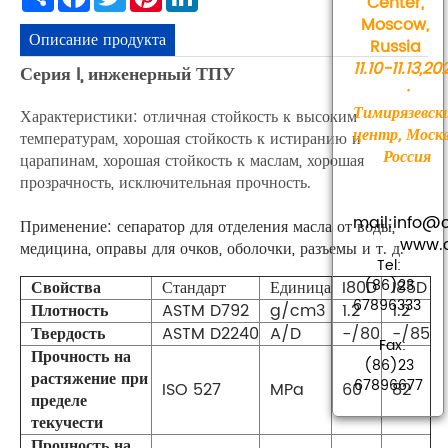
Center,
Moscow,
Описание продукта
Russia
11.10-11.13,20
Серия I, инженерный ТПУ
·
Тимирязевск
Характеристики: отличная стойкость к высоким
центр, Москв
температурам, хорошая стойкость к истиранию и
Россия
царапинам, хорошая стойкость к маслам, хорошая
прозрачность, исключительная прочность.
mail:info
Применение: сепаратор для отделения масла от воды,
www.cha
медицина, оправы для очков, оболочки, разъемы и т. д.
Tel:
(86)23
Свойства
Стандарт
Единица
I80D
I85D
67896333
Плотность
ASTM D792
g/cm3
1.2
1.2
Твердость
ASTM D2240
A/D
-/80
-/85
Fax:
Прочность на
(86)23
растяжение при
67896677
ISO 527
MPa
60
82
пределе
текучести
Прочность на