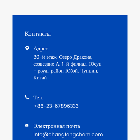
Контакты
Адрес

30-й этаж, Озеро Дракона,
созвездие А, 1-й филиал, Юсун
- роуд., район Юбэй, Чунцин,
Китай
Тел.

+86-23-67896333
Электронная почта

info@changfengchem.com