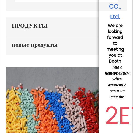
CO.,
Ltd.
ПРОДУКТЫ
We are
looking
forward
новые продукты
to
meeting
you at
Booth
Мы с
нетерпением
ждем
встречи с
вами на
стенде
2E