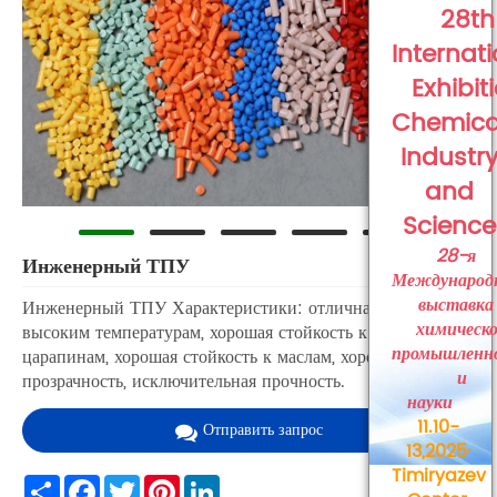
28th
Internat
Exhibit
Chemica
Industr
and
Science
28-я
Инженерный ТПУ
Международ
выставка
Инженерный ТПУ Характеристики: отличная стойкость к
химическ
высоким температурам, хорошая стойкость к истиранию и
промышленн
царапинам, хорошая стойкость к маслам, хорошая
и
прозрачность, исключительная прочность.
науки
11.10-
Отправить запрос
13,2025·
Timiryazev
Share
Facebook
Twitter
Pinterest
LinkedIn